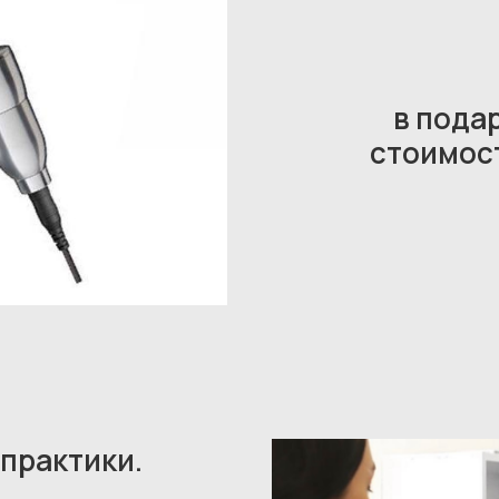
в пода
стоимост
Лучшие
по мнению
пользователей
Яндекс и 2гис
практики.