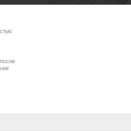
остью
 после
ения