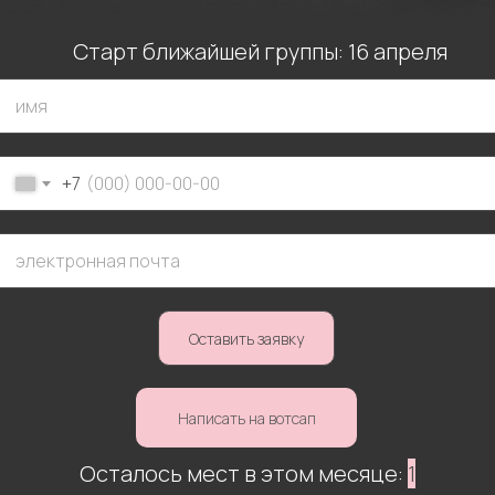
Старт ближайшей группы: 16 апреля
Лучшие
по мнению
пользователей
+7
Яндекс и 2гис
Оставить заявку
Написать на вотсап
Осталось мест в этом месяце:
1