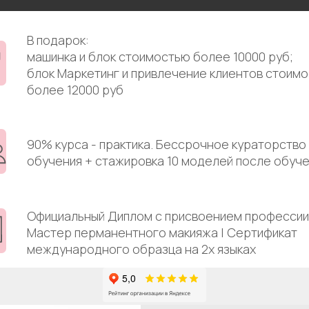
В подарок:
машинка и блок стоимостью более 10000 руб;
блок Маркетинг и привлечение клиентов стоим
более 12000 руб
90% курса - практика. Бессрочное кураторство
обучения + стажировка 10 моделей после обуч
Лучшие по мнению
пользователей
Яндекс и 2гис
Официальный Диплом с присвоением профессии
Мастер перманентного макияжа | Сертификат
международного образца на 2х языках