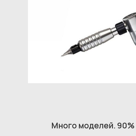
С 2013 года
в сфере
перманентного
макияжа
Много моделей. 90% 