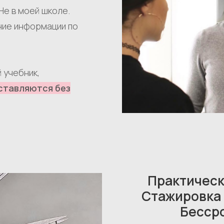
Не в моей школе.
ние информации по
 учебник,
ставляются без
Практическ
Стажировка
Бесср