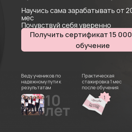
Научись сама зарабатывать от 2
мес
Почувствуй себя уверенно
Получить сертификат 15 000
обучение
Веду учеников по
Практическая
надежному пути к
стажировка 1 мес
результатам
после обучения
10
1
лет