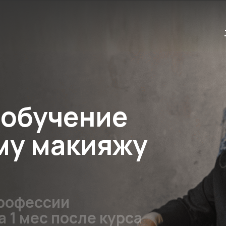
 обучение
му макияжу
профессии
 1 мес после курса