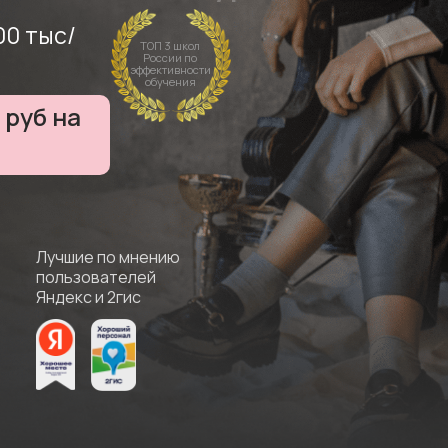
00 тыс/
ТОП 3 школ
России по
эффективности
обучения
 руб на
Лучшие по мнению
пользователей
Яндекс и 2гис